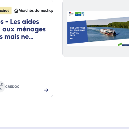
aires
Marchés domestiques
 - Les aides
nt aux ménages
s mais ne
s tous les
LE
CREDOC
6