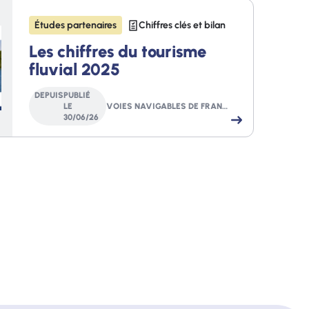
Études partenaires
Chiffres clés et bilan
Les chiffres du tourisme
fluvial 2025
DEPUIS
PUBLIÉ
LE
VOIES NAVIGABLES DE FRANCE
30
/
06
/
26