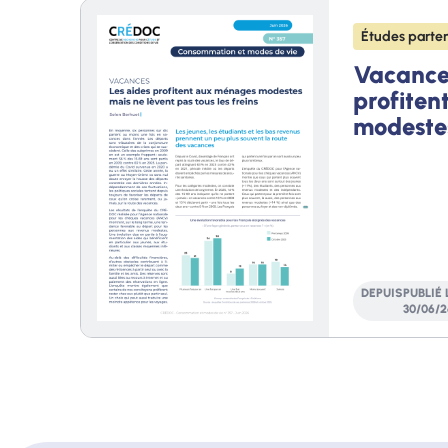
Études parten
Vacances
profite
modeste
lèvent pa
freins
DEPUIS
PUBLIÉ 
30
/
06
/
2