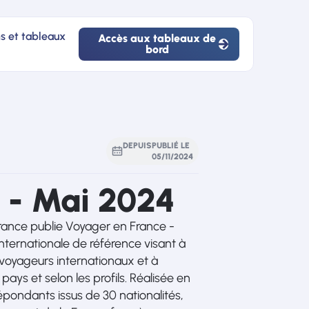
ns et tableaux
Accès aux tableaux de
bord
Accès
aux
tableaux
de
bord
DEPUIS
PUBLIÉ LE
05
/
11
/
2024
 - Mai 2024
France publie Voyager en France -
internationale de référence visant à
 voyageurs internationaux et à
r pays et selon les profils. Réalisée en
pondants issus de 30 nationalités,