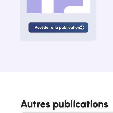
Accéder à la publication
Accéder
à
la
publication
Autres publications