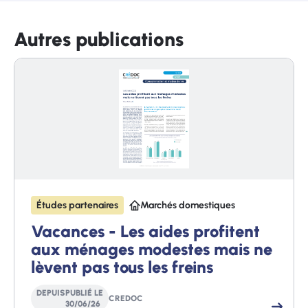
Autres publications
Études partenaires
Marchés domestiques
Vacances - Les aides profitent
aux ménages modestes mais ne
lèvent pas tous les freins
DEPUIS
PUBLIÉ LE
CREDOC
30
/
06
/
26