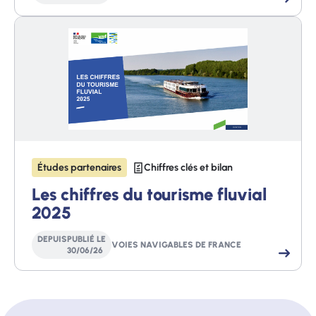
Études partenaires
Chiffres clés et bilan
Les chiffres du tourisme fluvial
2025
DEPUIS
PUBLIÉ LE
VOIES NAVIGABLES DE FRANCE
30
/
06
/
26