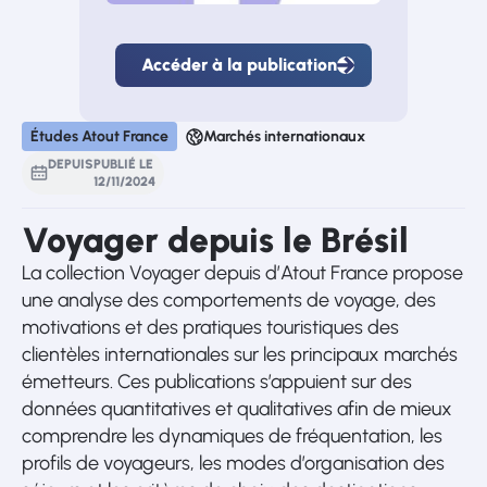
Accéder à la publication
Accéder
à
la
publication
Études Atout France
Marchés internationaux
DEPUIS
PUBLIÉ LE
12
/
11
/
2024
Voyager depuis le Brésil
La collection Voyager depuis d’Atout France propose
une analyse des comportements de voyage, des
motivations et des pratiques touristiques des
clientèles internationales sur les principaux marchés
émetteurs. Ces publications s’appuient sur des
données quantitatives et qualitatives afin de mieux
comprendre les dynamiques de fréquentation, les
profils de voyageurs, les modes d’organisation des