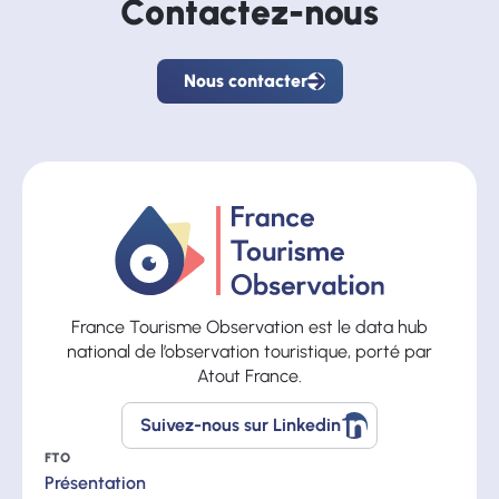
Contactez-nous
Nous contacter
Nous
contacter
France Tourisme Observation est le data hub
national de l’observation touristique, porté par
Atout France.
Suivez-nous sur Linkedin
Suivez-
nous
FTO
sur
Présentation
Linkedin