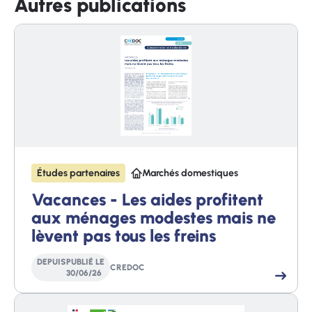
Autres publications
Études partenaires
Marchés domestiques
Vacances - Les aides profitent
aux ménages modestes mais ne
lèvent pas tous les freins
DEPUIS
PUBLIÉ LE
CREDOC
30
/
06
/
26