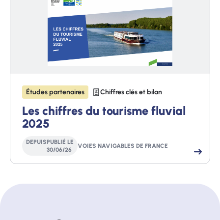
Études partenaires
Chiffres clés et bilan
Les chiffres du tourisme fluvial
2025
DEPUIS
PUBLIÉ LE
VOIES NAVIGABLES DE FRANCE
30
/
06
/
26