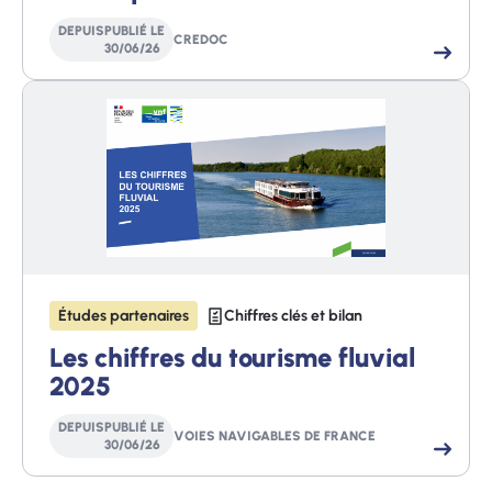
DEPUIS
PUBLIÉ LE
CREDOC
30
/
06
/
26
Études partenaires
Chiffres clés et bilan
Les chiffres du tourisme fluvial
2025
DEPUIS
PUBLIÉ LE
VOIES NAVIGABLES DE FRANCE
30
/
06
/
26