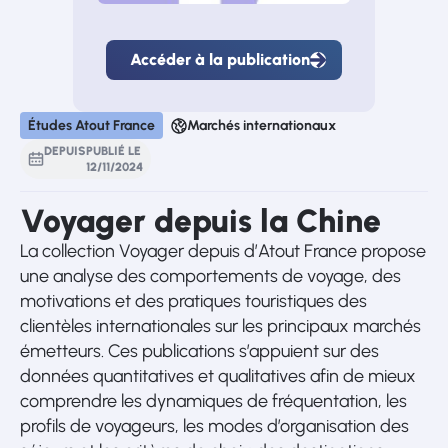
Accéder à la publication
Accéder
à
la
publication
Études Atout France
Marchés internationaux
DEPUIS
PUBLIÉ LE
12
/
11
/
2024
Voyager depuis la Chine
La collection Voyager depuis d’Atout France propose
une analyse des comportements de voyage, des
motivations et des pratiques touristiques des
clientèles internationales sur les principaux marchés
émetteurs. Ces publications s’appuient sur des
données quantitatives et qualitatives afin de mieux
comprendre les dynamiques de fréquentation, les
profils de voyageurs, les modes d’organisation des