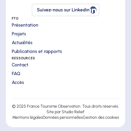
Suivez-nous sur Linkedin
Suivez-
nous
FTO
sur
Présentation
Linkedin
Projets
Actualités
Publications et rapports
RESSOURCES
Contact
FAQ
Accès
© 2025 France Tourisme Observation. Tous droits réservés.
Site par
Studio Relief
Mentions légales
Données personnelles
Gestion des cookies