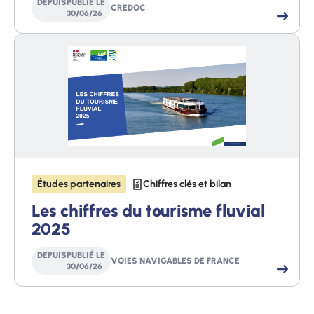
DEPUIS
PUBLIÉ LE
CREDOC
30
/
06
/
26
Études partenaires
Chiffres clés et bilan
Les chiffres du tourisme fluvial
2025
DEPUIS
PUBLIÉ LE
VOIES NAVIGABLES DE FRANCE
30
/
06
/
26