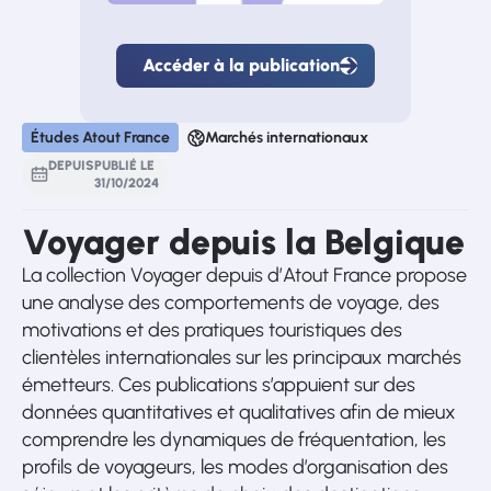
Accéder à la publication
Accéder
à
la
publication
Études Atout France
Marchés internationaux
DEPUIS
PUBLIÉ LE
31
/
10
/
2024
Voyager depuis la Belgique
La collection Voyager depuis d’Atout France propose
une analyse des comportements de voyage, des
motivations et des pratiques touristiques des
clientèles internationales sur les principaux marchés
émetteurs. Ces publications s’appuient sur des
données quantitatives et qualitatives afin de mieux
comprendre les dynamiques de fréquentation, les
profils de voyageurs, les modes d’organisation des