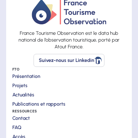
France Tourisme Observation est le data hub
national de l’observation touristique, porté par
Atout France.
Suivez-nous sur Linkedin
Suivez-
nous
FTO
sur
Présentation
Linkedin
Projets
Actualités
Publications et rapports
RESSOURCES
Contact
FAQ
Accès