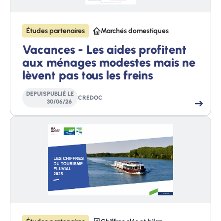
Études partenaires
Marchés domestiques
Vacances - Les aides profitent
aux ménages modestes mais ne
lèvent pas tous les freins
DEPUIS
PUBLIÉ LE
CREDOC
30
/
06
/
26