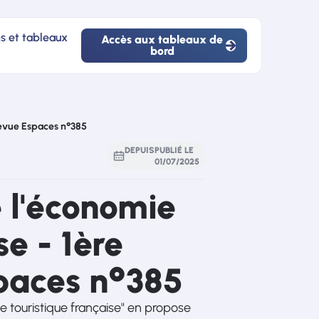
ns et tableaux
Accès aux tableaux de
bord
Accès
aux
tableaux
de
bord
- Revue Espaces n°385
DEPUIS
PUBLIÉ LE
01
/
07
/
2025
e l'économie
se - 1ère
spaces n°385
ie touristique française" en propose