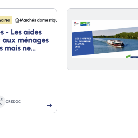
aires
Marchés domestiques
 - Les aides
nt aux ménages
s mais ne
s tous les
LE
CREDOC
6