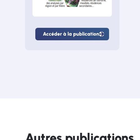
Accéder à la publication
Accéder
à
la
publication
Autres publications