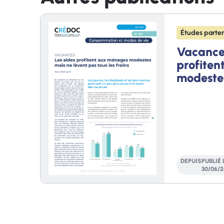
Études parten
Vacances
profite
modeste
lèvent pa
freins
DEPUIS
PUBLIÉ 
30
/
06
/
2