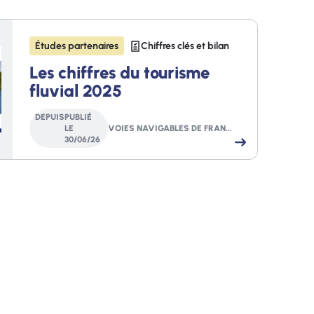
Études partenaires
Chiffres clés et bilan
Les chiffres du tourisme
fluvial 2025
DEPUIS
PUBLIÉ
LE
VOIES NAVIGABLES DE FRANCE
30
/
06
/
26