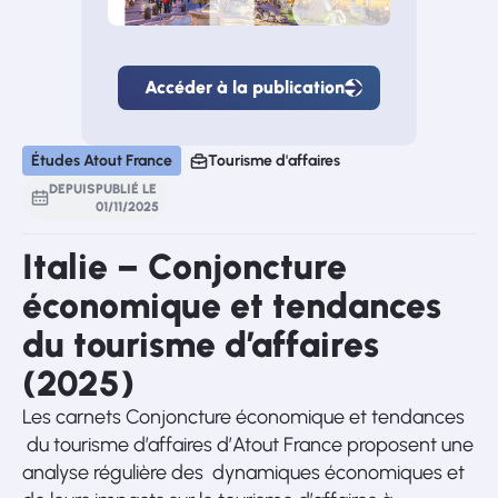
Accéder à la publication
Accéder
à
la
publication
Études Atout France
Tourisme d'affaires
DEPUIS
PUBLIÉ LE
01
/
11
/
2025
Italie – Conjoncture
économique et tendances
du tourisme d’affaires
(2025)
Les carnets Conjoncture économique et tendances
du tourisme d’affaires d’Atout France proposent une
analyse régulière des dynamiques économiques et