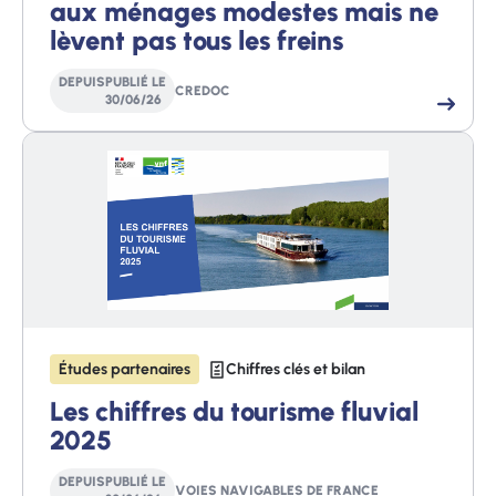
aux ménages modestes mais ne
lèvent pas tous les freins
DEPUIS
PUBLIÉ LE
CREDOC
30
/
06
/
26
Études partenaires
Chiffres clés et bilan
Les chiffres du tourisme fluvial
2025
DEPUIS
PUBLIÉ LE
VOIES NAVIGABLES DE FRANCE