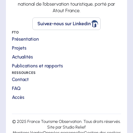
national de l’observation touristique, porté par
Atout France.
Suivez-nous sur Linkedin
Suivez-
nous
FTO
sur
Présentation
Linkedin
Projets
Actualités
Publications et rapports
RESSOURCES
Contact
FAQ
Accès
© 2025 France Tourisme Observation. Tous droits réservés.
Site par
Studio Relief
Mentions légales
Données personnelles
Gestion des cookies