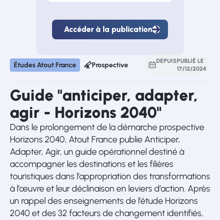
Accéder à la publication
Accéder
à
la
publication
DEPUIS
PUBLIÉ LE
Études Atout France
Prospective
17
/
12
/
2024
Guide "anticiper, adapter,
agir - Horizons 2040"
Dans le prolongement de la démarche prospective
Horizons 2040, Atout France publie Anticiper,
Adapter, Agir, un guide opérationnel destiné à
accompagner les destinations et les filières
touristiques dans l’appropriation des transformations
à l’œuvre et leur déclinaison en leviers d’action. Après
un rappel des enseignements de l’étude Horizons
2040 et des 32 facteurs de changement identifiés,