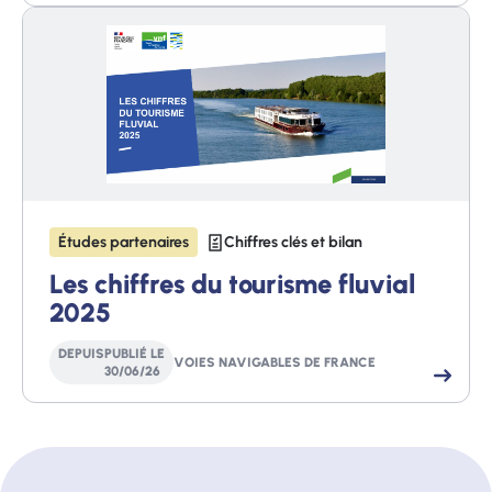
Études partenaires
Chiffres clés et bilan
Les chiffres du tourisme fluvial
2025
DEPUIS
PUBLIÉ LE
VOIES NAVIGABLES DE FRANCE
30
/
06
/
26