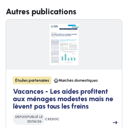
Autres publications
Études partenaires
Marchés domestiques
Vacances - Les aides profitent
aux ménages modestes mais ne
lèvent pas tous les freins
DEPUIS
PUBLIÉ LE
CREDOC
30
/
06
/
26