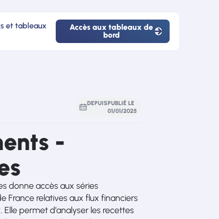
ns et tableaux
Accès aux tableaux de
bord
Accès
aux
tableaux
de
bord
DEPUIS
PUBLIÉ LE
01
/
01
/
2025
ents -
es
es donne accès aux séries
 France relatives aux flux financiers
 Elle permet d’analyser les recettes