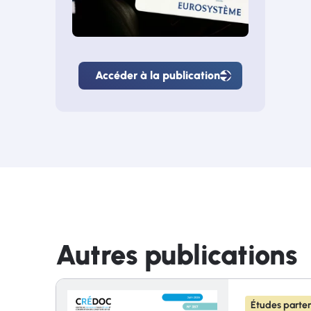
Accéder à la publication
Accéder
à
la
publication
Autres publications
Études parten