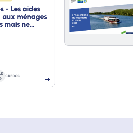
 - Les aides
nt aux ménages
s mais ne
s tous les
LE
CREDOC
6