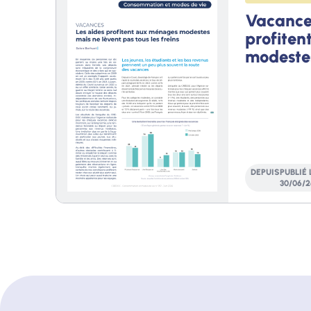
Vacances
profite
modeste
lèvent pa
freins
DEPUIS
PUBLIÉ 
30
/
06
/
2