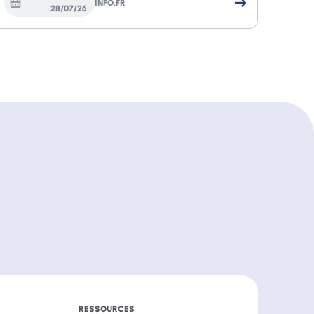
INFO.FR
28
/
07
/
26
RESSOURCES