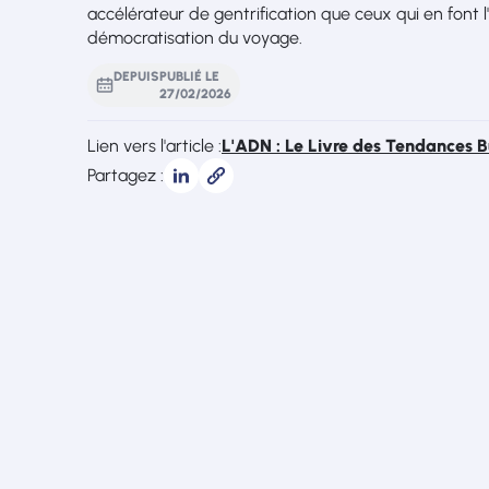
accélérateur de gentrification que ceux qui en font 
démocratisation du voyage.
DEPUIS
PUBLIÉ LE
27
/
02
/
2026
Lien vers l'article :
L'ADN : Le Livre des Tendances 
Partagez :