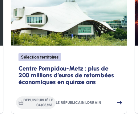
Sélection territoires
Centre Pompidou-Metz : plus de
200 millions d’euros de retombées
économiques en quinze ans
DEPUIS
PUBLIÉ LE
LE RÉPUBLICAIN LORRAIN
04
/
08
/
26