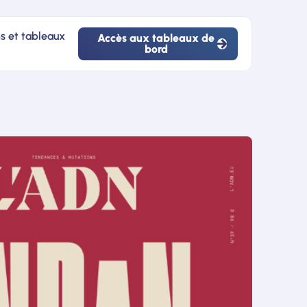
ns et tableaux
Accès aux tableaux de
bord
Accès
aux
tableaux
de
bord