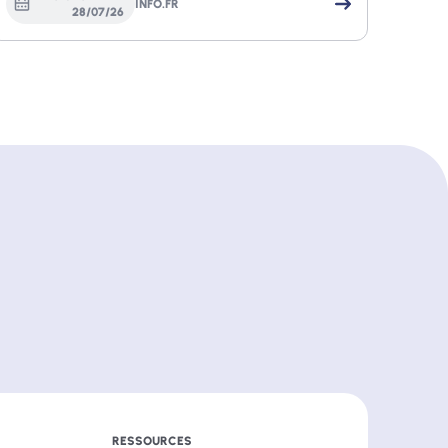
INFO.FR
28
/
07
/
26
RESSOURCES