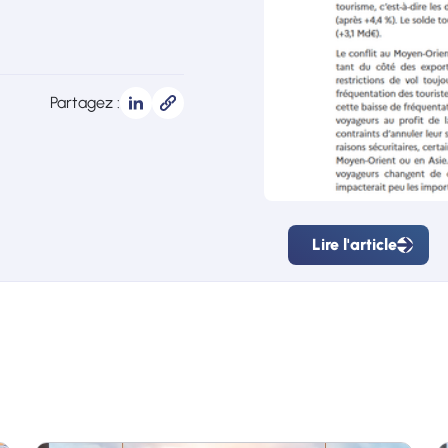
Partagez :
Lire l'article
Lire
l'article