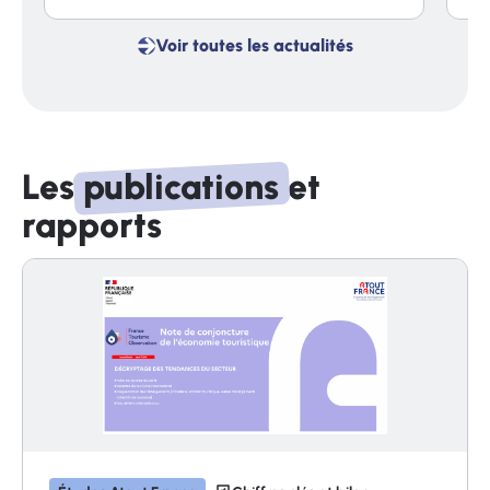
Voir toutes les actualités
Voir
toutes
les
actualités
Les
publications
et
rapports