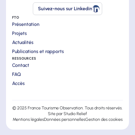
Suivez-nous sur Linkedin
Suivez-
nous
FTO
sur
Présentation
Linkedin
Projets
Actualités
Publications et rapports
RESSOURCES
Contact
FAQ
Accès
© 2025 France Tourisme Observation. Tous droits réservés.
Site par
Studio Relief
Mentions légales
Données personnelles
Gestion des cookies