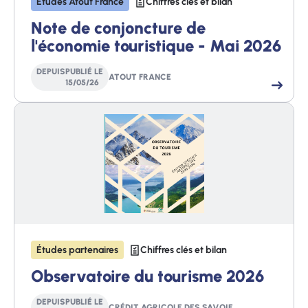
Études Atout France
Chiffres clés et bilan
Note de conjoncture de
l'économie touristique - Mai 2026
DEPUIS
PUBLIÉ LE
ATOUT FRANCE
15
/
05
/
26
Études partenaires
Chiffres clés et bilan
Observatoire du tourisme 2026
DEPUIS
PUBLIÉ LE
CRÉDIT AGRICOLE DES SAVOIE