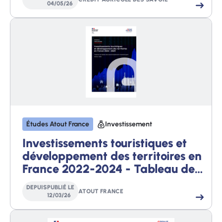
04
/
05
/
26
Études Atout France
Investissement
Investissements touristiques et
développement des territoires en
France 2022-2024 - Tableau de
bord des Investissements
DEPUIS
PUBLIÉ LE
Touristiques - Edition 2025
ATOUT FRANCE
12
/
03
/
26