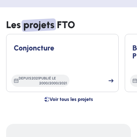
Les
projets
FTO
Conjoncture
B
P
DEPUIS
2021
PUBLIÉ LE
2000
/
2000
/
2021
Voir tous les projets
Voir
tous
les
projets