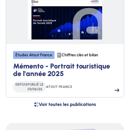
Études Atout France
Chiffres clés et bilan
Mémento - Portrait touristique
de l'année 2025
DEPUIS
PUBLIÉ LE
ATOUT FRANCE
03
/
06
/
26
Voir toutes les publications
Voir
toutes
les
publications